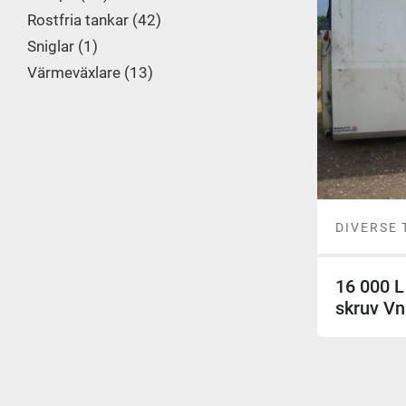
Rostfria tankar
42
Sniglar
1
Värmeväxlare
13
DIVERSE
16 000 L
skruv Vn