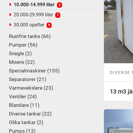
10.000-14.999 liter
3
20.000-29.999 liter
7
30.000 opefter
9
Rustfrie tanke
66
Pumper
56
Snegle
2
Mixere
22
Specialmaskiner
155
DIVERSE
Separatorer
21
Varmevekslere
23
13 m3 jä
Ventiler
24
Blandare
11
Diverse tankar
22
Olika tankar
2
Pumps
13