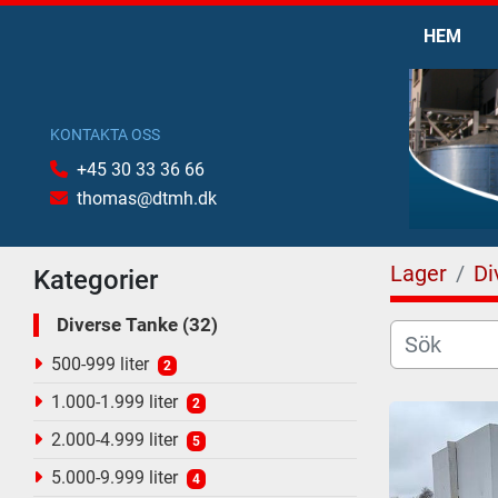
HEM
KONTAKTA OSS
+45 30 33 36 66
thomas@dtmh.dk
Lager
Di
Kategorier
Diverse Tanke
32
500-999 liter
2
1.000-1.999 liter
2
2.000-4.999 liter
5
5.000-9.999 liter
4