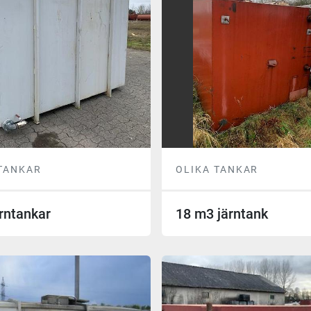
 TANKAR
OLIKA TANKAR
rntankar
18 m3 järntank