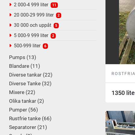
2 000-4 999 liter
11
20 000-29 999 liter
2
30 000 och uppåt
5
5 000-9 999 liter
2
500-999 liter
6
Pumps
13
Blandare
11
ROSTFRI
Diverse tankar
22
Diverse Tanke
32
Mixere
22
1350 lite
Olika tankar
2
Pumper
56
Rustfrie tanke
66
Separatorer
21