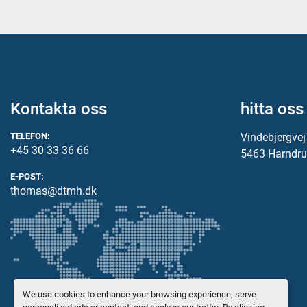
Kontakta oss
hitta oss
TELEFON:
Vindebjergve
+45 30 33 36 66
5463 Harndru
E-POST:
thomas@dtmh.dk
We use cookies to enhance your browsing experience, serve