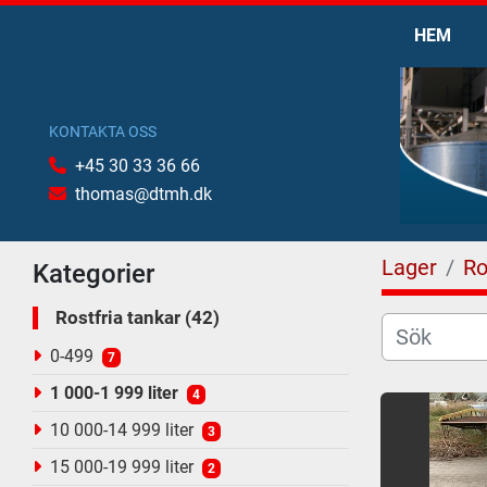
HEM
KONTAKTA OSS
+45 30 33 36 66
thomas@dtmh.dk
Lager
Ro
Kategorier
Rostfria tankar
42
0-499
7
1 000-1 999 liter
4
10 000-14 999 liter
3
15 000-19 999 liter
2