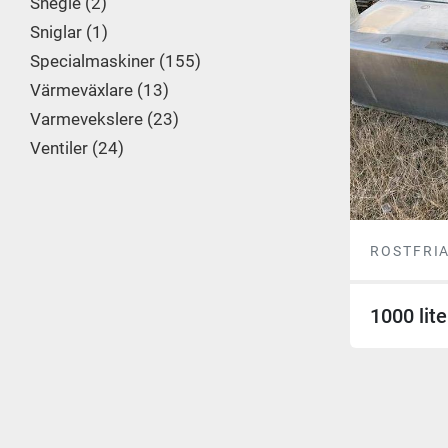
Snegle
2
Sniglar
1
Specialmaskiner
155
Värmeväxlare
13
Varmevekslere
23
Ventiler
24
ROSTFRI
1000 lite