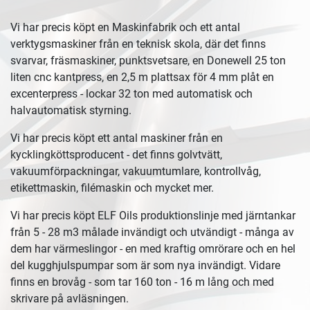
Vi har precis köpt en Maskinfabrik och ett antal
verktygsmaskiner från en teknisk skola, där det finns
svarvar, fräsmaskiner, punktsvetsare, en Donewell 25 ton
liten cnc kantpress, en 2,5 m plattsax för 4 mm plåt en
excenterpress - lockar 32 ton med automatisk och
halvautomatisk styrning.
Vi har precis köpt ett antal maskiner från en
kycklingköttsproducent - det finns golvtvätt,
vakuumförpackningar, vakuumtumlare, kontrollvåg,
etikettmaskin, filémaskin och mycket mer.
Vi har precis köpt ELF Oils produktionslinje med järntankar
från 5 - 28 m3 målade invändigt och utvändigt - många av
dem har värmeslingor - en med kraftig omrörare och en hel
del kugghjulspumpar som är som nya invändigt. Vidare
finns en brovåg - som tar 160 ton - 16 m lång och med
skrivare på avläsningen.