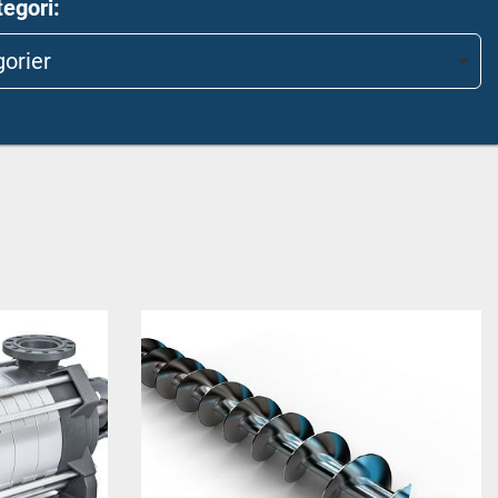
tegori
gorier