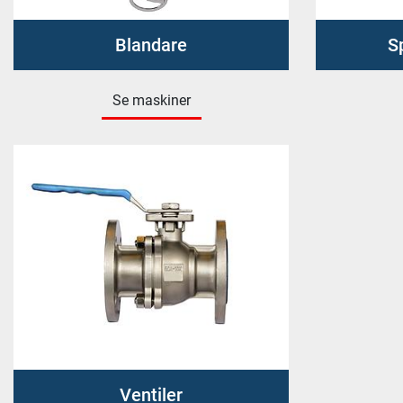
Blandare
S
Se maskiner
Ventiler