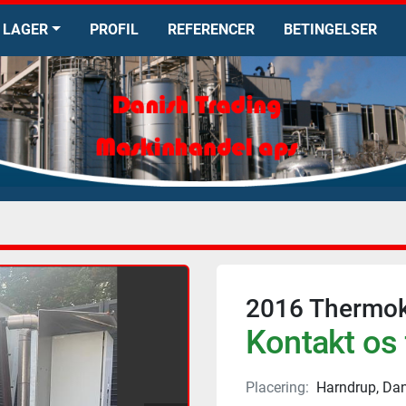
LAGER
PROFIL
REFERENCER
BETINGELSER
2016 Thermok
Kontakt os 
Placering:
Harndrup, Da