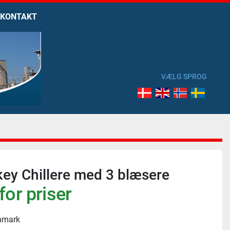
KONTAKT
VÆLG SPROG
ey Chillere med 3 blæsere
for priser
nmark