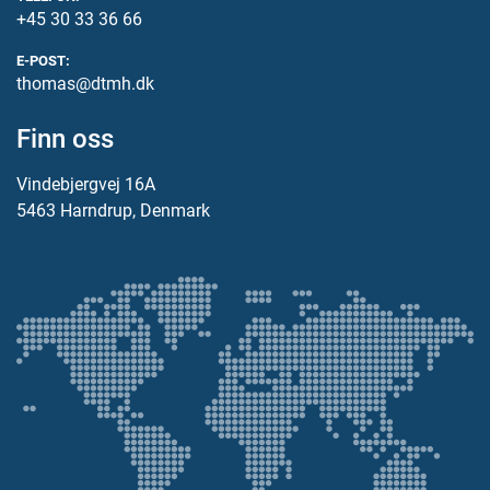
+45 30 33 36 66
E-POST:
thomas@dtmh.dk
Finn oss
Vindebjergvej 16A
5463 Harndrup, Denmark