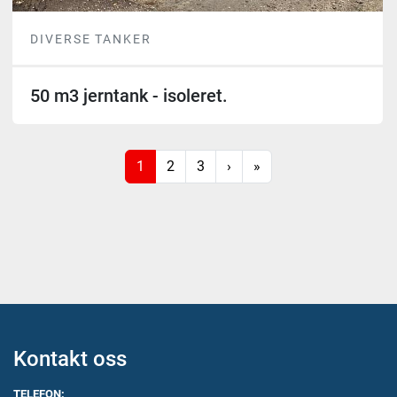
DIVERSE TANKER
50 m3 jerntank - isoleret.
1
2
3
›
»
Kontakt oss
TELEFON: