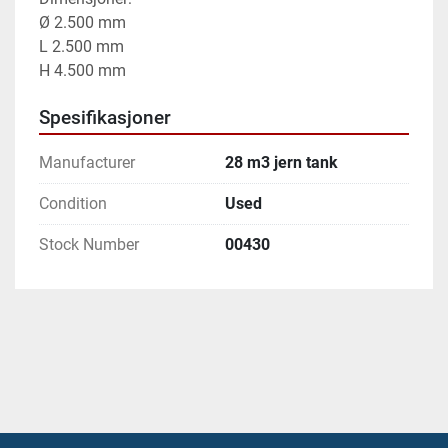
Ø 2.500 mm

L 2.500 mm

H 4.500 mm
Spesifikasjoner
Manufacturer
28 m3 jern tank
Condition
Used
Stock Number
00430