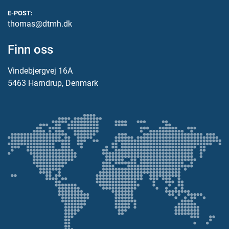
E-POST:
thomas@dtmh.dk
Finn oss
Vindebjergvej 16A
5463 Harndrup, Denmark