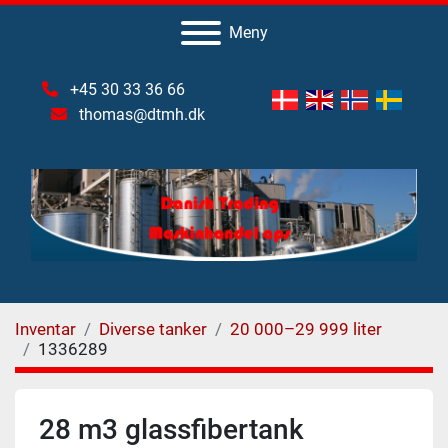
Meny
+45 30 33 36 66
thomas@dtmh.dk
Inventar
Diverse tanker
20 000–29 999 liter
1336289
28 m3 glassfibertank