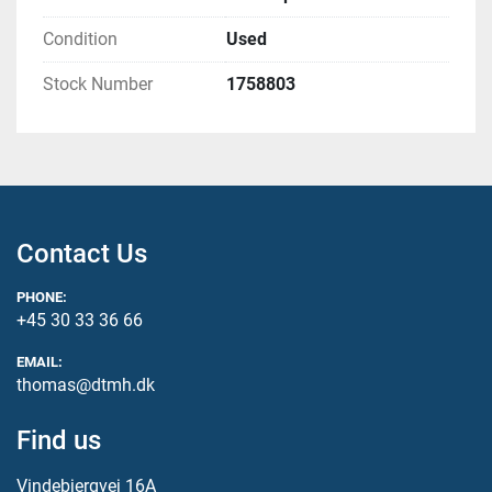
Condition
Used
Stock Number
1758803
Contact Us
PHONE:
+45 30 33 36 66
EMAIL:
thomas@dtmh.dk
Find us
Vindebjergvej 16A