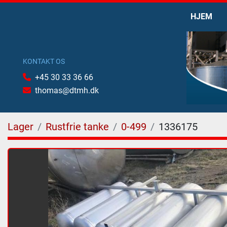
HJEM
KONTAKT OS
+45 30 33 36 66
thomas@dtmh.dk
Lager
Rustfrie tanke
0-499
1336175