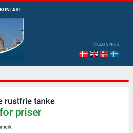
KONTAKT
VÆLG SPROG
e rustfrie tanke
for priser
nmark