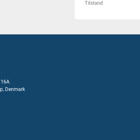
Tilstand
j 16A
p, Denmark