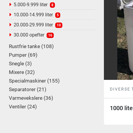
5.000-9.999 liter
8
10.000-14.999 liter
5
20.000-29.999 liter
10
30.000 opefter
16
Rustfrie tanke
108
Pumper
69
Snegle
3
Mixere
32
Specialmaskiner
155
Separatorer
21
DIVERSE 
Varmevekslere
36
Ventiler
24
1000 lite