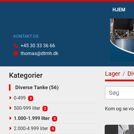
HJEM
KONTAKT OS
+45 30 33 36 66
thomas@dtmh.dk
Lager
Di
Kategorier
Diverse Tanke
56
0-499
3
500-999 liter
Kom og se vor
2
1.000-1.999 liter
3
2.000-4.999 liter
9