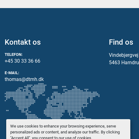
Kontakt os
Find os
TELEFON:
Vindebjergve
+45 30 33 36 66
5463 Harndru
E-MAIL:
thomas@dtmh.dk
We use cookies to enhance your browsing experience, serve
personalized ads or content, and analyze our traffic. By clicking
"Accept All", you consent to our use of cookies.