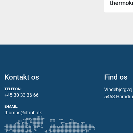
thermok
Kontakt os
Find os
TELEFON:
Vindebjergve
+45 30 33 36 66
5463 Harndru
E-MAIL:
thomas@dtmh.dk