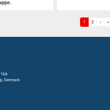
appe.
1
2
›
»
j 16A
p, Denmark