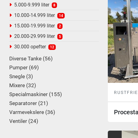
5.000-9.999 liter
8
10.000-14.999 liter
14
15.000-19.999 liter
2
20.000-29.999 liter
5
30.000 opefter
12
Diverse Tanke
56
Pumper
69
Snegle
3
Mixere
32
RUSTFRIE
Specialmaskiner
155
Separatorer
21
Procesta
Varmevekslere
36
Ventiler
24