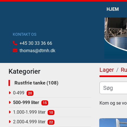
HJEM
KONTAKT OS
+45 30 33 36 66
thomas@dtmh.dk
Lager
Ru
Kategorier
Rustfrie tanke
108
0-499
20
500-999 liter
Kom og se vore
15
1.000-1.999 liter
10
2.000-4.999 liter
22