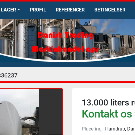
LAGER
PROFIL
REFERENCER
BETINGELSER
336237
13.000 liters r
Kontakt os 
Placering:
Harndrup, Da