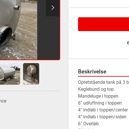
Beskrivelse
Opretstående tank på 3 be
Keglebund og top.

Mandeluge i toppen.

nce
6" udluftning i toppen

4" Indløb i toppen/center

4" indløb i toppen/siden

6" Overløb
