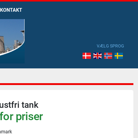
KONTAKT
VÆLG SPROG
ustfri tank
for priser
nmark