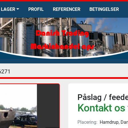
LAGER
PROFIL
REFERENCER
BETINGELSER
6271
Påslag / feed
Kontakt os 
Placering:
Harndrup, Da