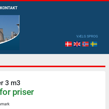
KONTAKT
VÆLG SPROG
er 3 m3
for priser
nmark