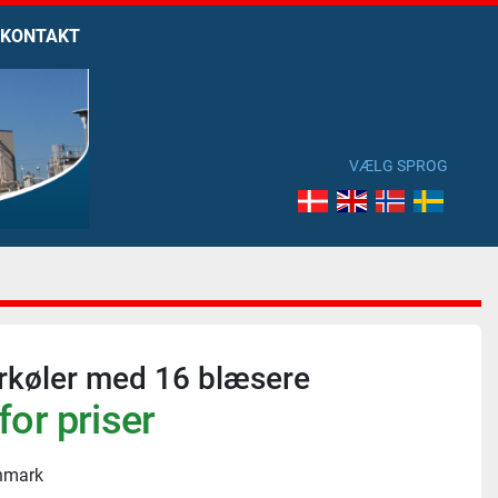
KONTAKT
VÆLG SPROG
rkøler med 16 blæsere
for priser
nmark