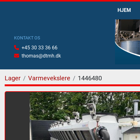
HJEM
KONTAKT OS
+45 30 33 36 66
thomas@dtmh.dk
Lager
Varmevekslere
1446480