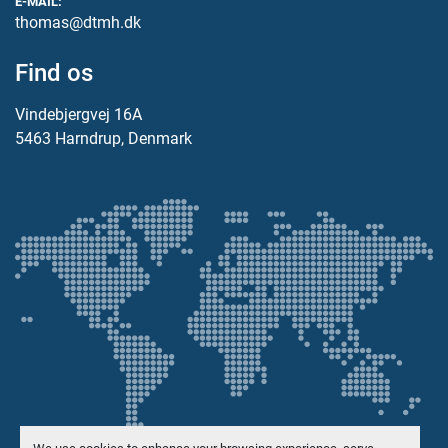
E-MAIL:
thomas@dtmh.dk
Find os
Vindebjergvej 16A
5463 Harndrup, Denmark